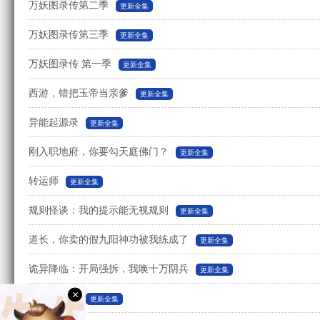
万妖图录传第二季
更新全集
万妖图录传第三季
更新全集
万妖图录传 第一季
更新全集
西游，错把玉帝当亲爹
更新全集
异能起源录
更新全集
刚入职地府，你要勾天庭佛门？
更新全集
转运师
更新全集
规则怪谈：我的提示能无视规则
更新全集
道长，你卖的假九阳神功被我练成了
更新全集
诡异降临：开局强拆，我唤十万阴兵
更新全集
×
第九档案馆
更新全集