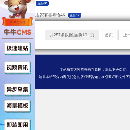
小兵张嘎4K
更新4K
小男人周记之吾家有喜粤语4K
更新4K
共257条数据,当前1/11页
首页
上
本站所有内容均来自互联网，本站不会保存、
如果本站部分内容侵犯您的版权请告知，在必要证明文件下