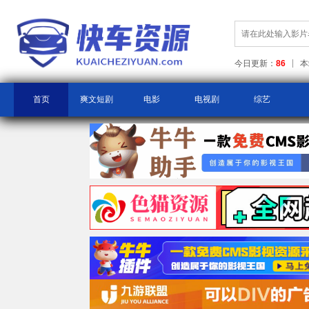
今日更新：
86
本
首页
爽文短剧
电影
电视剧
综艺