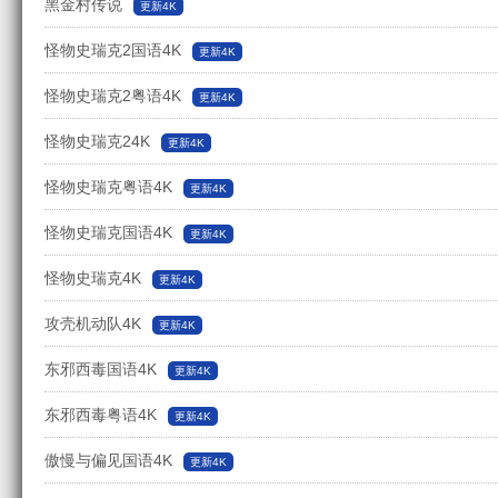
黑金村传说
更新4K
怪物史瑞克2国语4K
更新4K
怪物史瑞克2粤语4K
更新4K
怪物史瑞克24K
更新4K
怪物史瑞克粤语4K
更新4K
怪物史瑞克国语4K
更新4K
怪物史瑞克4K
更新4K
攻壳机动队4K
更新4K
东邪西毒国语4K
更新4K
东邪西毒粤语4K
更新4K
傲慢与偏见国语4K
更新4K