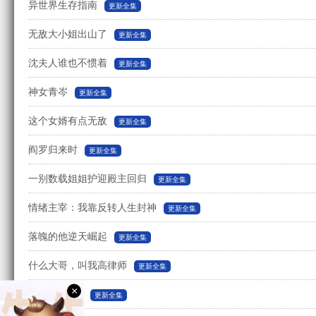
异世界生存指南
更新全集
无敌大小姐出山了
更新全集
沈夫人谁也不惯着
更新全集
神女青岑
更新全集
这个女婿有点无敌
更新全集
阎罗归来时
更新全集
一别数载姐姐护迎殿主回归
更新全集
情绪主宰：我靠反转人生封神
更新全集
落魄的他逆天崛起
更新全集
什么大哥，叫我高律师
更新全集
×
出狱即神医2
更新全集