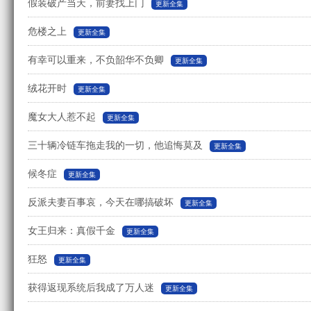
假装破产当天，前妻找上门
更新全集
危楼之上
更新全集
有幸可以重来，不负韶华不负卿
更新全集
绒花开时
更新全集
魔女大人惹不起
更新全集
三十辆冷链车拖走我的一切，他追悔莫及
更新全集
候冬症
更新全集
反派夫妻百事哀，今天在哪搞破坏
更新全集
女王归来：真假千金
更新全集
狂怒
更新全集
获得返现系统后我成了万人迷
更新全集