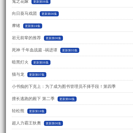
鬼之花嫁
更新第06集
向日葵马戏团
更新第06集
摩绪
更新第19集
岩元前辈的推荐
更新第06集
死神 千年血战篇 -祸进谭
更新第03集
暗黑灯火
更新第06集
猫与龙
更新第07集
小书痴的下克上：为了成为图书管理员不择手段！第四季
擅长逃跑的殿下 第二季
更新第17集
更新第04集
轻松熊
更新第19集
超人力霸王狄奧
更新第06集