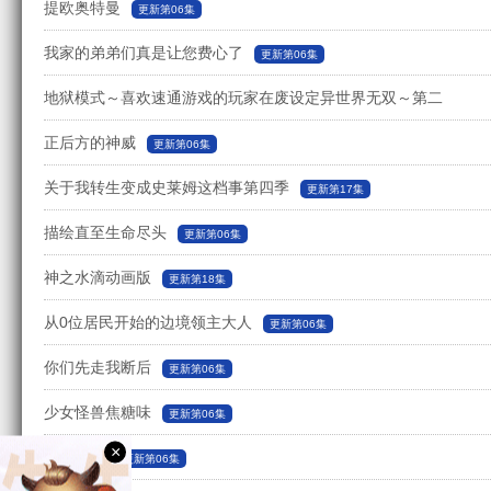
提欧奥特曼
更新第06集
我家的弟弟们真是让您费心了
更新第06集
地狱模式～喜欢速通游戏的玩家在废设定异世界无双～第二
季
正后方的神威
更新第06集
更新第06集
关于我转生变成史莱姆这档事第四季
更新第17集
描绘直至生命尽头
更新第06集
神之水滴动画版
更新第18集
从0位居民开始的边境领主大人
更新第06集
你们先走我断后
更新第06集
少女怪兽焦糖味
更新第06集
×
尼古喵喵
更新第06集