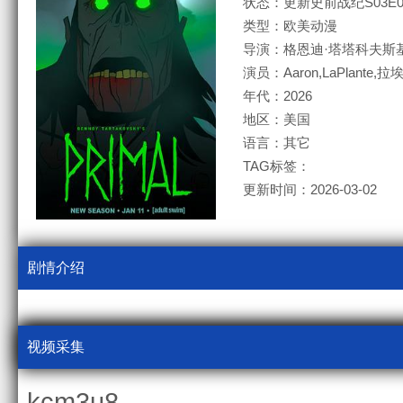
状态：更新史前战纪S03E0
类型：欧美动漫
导演：格恩迪·塔塔科夫斯
演员：Aaron,LaPlante
年代：2026
地区：美国
语言：其它
TAG标签：
更新时间：2026-03-02
剧情介绍
视频采集
kcm3u8