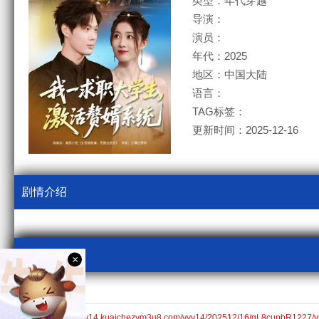
类型：年代穿越
导演：
演员：
年代：2025
地区：中国大陆
语言：
TAG标签：
更新时间：2025-12-16
剧情介绍
视频采集
×
kcm3u8
全集$https://v14.kuaichezym3u8.com/yyv14/202512/16/qL8cupbR1227/v