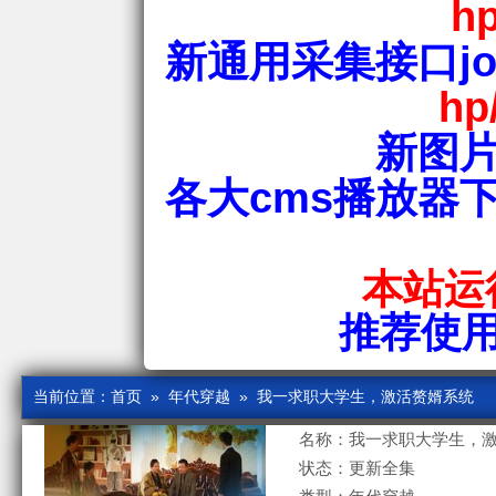
hp
新通用采集接口jos
hp
新图片
各大cms播放器
本站运行
推荐使用爱
当前位置：
首页
»
年代穿越
» 我一求职大学生，激活赘婿系统
名称：我一求职大学生，
状态：更新全集