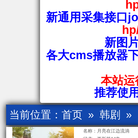
hp
新通用采集接口jos
hp
新图片
各大cms播放器
本站运行
推荐使用爱
当前位置：
首页
»
韩剧
»
名称：月亮在江边流淌