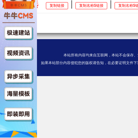
全选
|
|
复制链接
复制名称$链接
复制名称$
第04集
$https://v13.kuaichezym3u8.c
/index.m3u8
第05集
本站所有内容均来自互联网，本站不会保存、
$https://v14.kuaichezym3u8.c
如果本站部分内容侵犯您的版权请告知，在必要证明文件下
eo/index.m3u8
第06集
$https://v14.kuaichezym3u8.c
o/index.m3u8
第07集