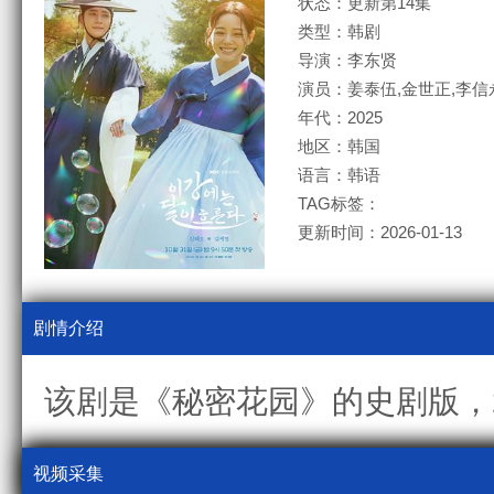
状态：更新第14集
类型：韩剧
导演：李东贤
演员：姜泰伍,金世正,李信
年代：2025
地区：韩国
语言：韩语
TAG标签：
更新时间：2026-01-13
剧情介绍
该剧是《秘密花园》的史剧版，2
视频采集