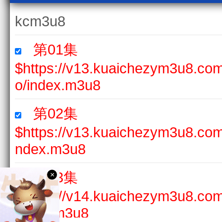
kcm3u8
第01集
$https://v13.kuaichezym3u8.c
o/index.m3u8
第02集
$https://v13.kuaichezym3u8.co
ndex.m3u8
第03集
×
$https://v14.kuaichezym3u8.co
index.m3u8