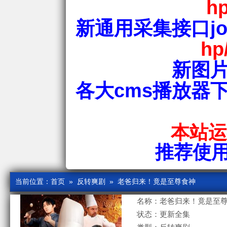
hp
新通用采集接口jos
hp
新图片
各大cms播放器
本站运行
推荐使用爱
当前位置：
首页
»
反转爽剧
» 老爸归来！竟是至尊食神
名称：老爸归来！竟是至
状态：更新全集