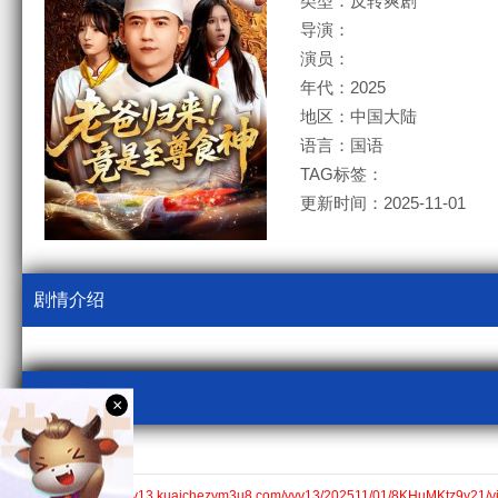
类型：反转爽剧
导演：
演员：
年代：2025
地区：中国大陆
语言：国语
TAG标签：
更新时间：2025-11-01
剧情介绍
视频采集
×
kcm3u8
全集$https://v13.kuaichezym3u8.com/yyv13/202511/01/8KHuMKtz9y21/v