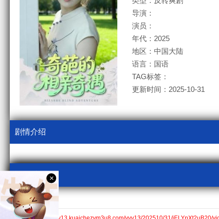
类型：反转爽剧
导演：
演员：
年代：2025
地区：中国大陆
语言：国语
TAG标签：
更新时间：2025-10-31
剧情介绍
视频采集
×
kcm3u8
全集$https://v13.kuaichezym3u8.com/yyv13/202510/31/iELYnXt2uB20/vi