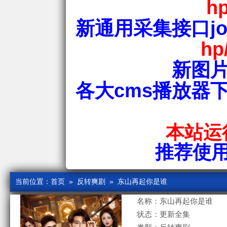
hp
新通用采集接口jos
hp
新图片
各大cms播放器
本站运行
推荐使用爱
当前位置：
首页
»
反转爽剧
» 东山再起你是谁
名称：东山再起你是谁
状态：更新全集