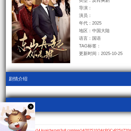
类型：反转爽剧
导演：
演员：
年代：2025
地区：中国大陆
语言：国语
TAG标签：
更新时间：2025-10-25
剧情介绍
视频采集
×
kcm3u8
全集$https://v14.kuaichezym3u8.com/yyv14/202510/24/cPGCyP25VZ20/v