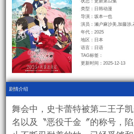
状态：更新第12集
类型：日韩动漫
导演：坂本一也
演员：濑户麻沙美,加藤涉,
年代：2025
地区：日本
语言：日语
TAG标签：
更新时间：2025-12-13
剧情介绍
舞会中，史卡蕾特被第二王子凯
名以及〝恶役千金〞的称号，