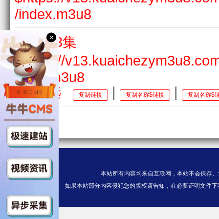
/index.m3u8
×
第03集
$https://v13.kuaichezym3u8.com
ndex.m3u8
全选
|
|
复制链接
复制名称$链接
复制名称$
第04集
$https://v13.kuaichezym3u8.co
ndex.m3u8
第05集
本站所有内容均来自互联网，本站不会保存、
$https://v13.kuaichezym3u8.c
如果本站部分内容侵犯您的版权请告知，在必要证明文件下
/index.m3u8