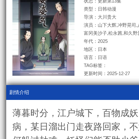
状态：更新第13集
类型：日韩动漫
导演：大川贵大
演员：山下大辉,冲野晃司,
富冈美沙子,松永茜,和久野
年代：2025
地区：日本
语言：日语
TAG标签：
更新时间：2025-12-27
剧情介绍
薄暮时分，江户城下，百物成妖
病，某日溜出门走夜路回家，不