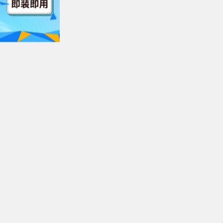
/index.m3u8
第07集
$https://v14.kuaichezym3u8.c
/index.m3u8
第08集
$https://v14.kuaichezym3u8.c
o/index.m3u8
第09集
$https://v13.kuaichezym3u8.co
index.m3u8