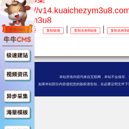
$https://v14.kuaichezym3u8.co
index.m3u8
全选
|
|
复制链接
复制名称$链接
复制名称$
第04集
$https://v13.kuaichezym3u8.c
/index.m3u8
第05集
本站所有内容均来自互联网，本站不会保存、
$https://v13.kuaichezym3u8.com
如果本站部分内容侵犯您的版权请告知，在必要证明文件下
ndex.m3u8
第06集
$https://v14.kuaichezym3u8.c