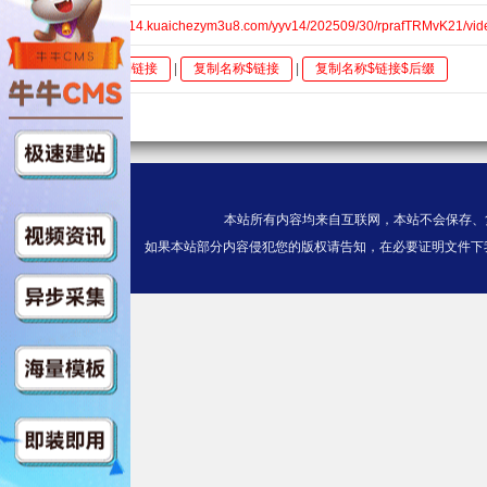
HD$https://v14.kuaichezym3u8.com/yyv14/202509/30/rprafTRMvK21/vid
全选
复制链接
|
复制名称$链接
|
复制名称$链接$后缀
本站所有内容均来自互联网，本站不会保存、
如果本站部分内容侵犯您的版权请告知，在必要证明文件下