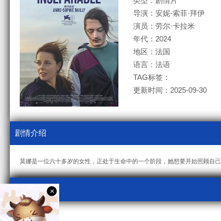
类型：剧情片
导演：安妮-索菲·拜伊
演员：劳尔·卡拉米
年代：2024
地区：法国
语言：法语
TAG标签：
更新时间：2025-09-30
剧情介绍
莫娜是一位六十多岁的女性，正处于生命中的一个阶段，她想要开始照顾自己
视频采集
×
kcm3u8