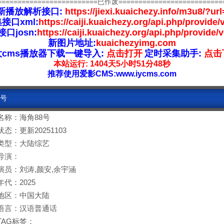
=========================已作废==========================
新播放解析接口:
https://jiexi.kuaichezy.info/m3u8/?url
接口xml:
https://caiji.kuaichezy.org/api.php/provide/
口josn:
https://caiji.kuaichezy.org/api.php/provide/
新图片地址:
kuaichezyimg.com
大cms播放器下载一键导入:
点击打开
定时采集助手:
点击
本站运行: 1404天5小时51分48秒
推荐使用爱影CMS:www.iycms.com
8号
名称：海角88号
状态：更新20251103
类型：大陆综艺
导演：
演员：刘涛,颜安,余宇涵
年代：2025
地区：中国大陆
语言：汉语普通话
TAG标签：