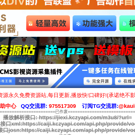
源永久免费资源站,每日更新,播放快!口碑好!(承诺绝不
帮助中心
QQ交流群:
975517309
订阅TG交流群:
@kaui
========================已作废============================
播放解析接口:
https://jiexi.kczyapi.com/m3u8/?url=
接口xml:
https://caiji.kczyapi.com/api.php/provide/vo
口josn:
https://caiji.kczyapi.com/api.php/provide/vo