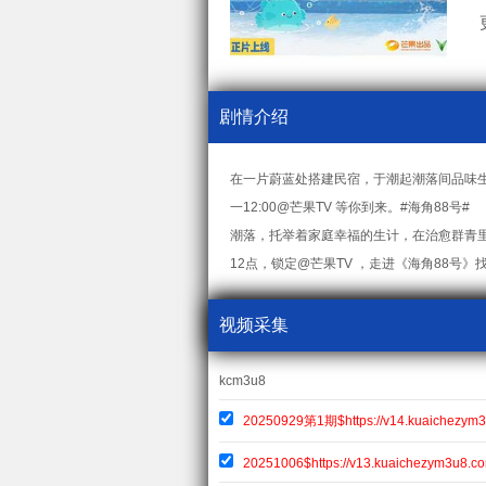
剧情介绍
在一片蔚蓝处搭建民宿，于潮起潮落间品味
一12:00@芒果TV 等你到来。#海角
潮落，托举着家庭幸福的生计，在治愈群青
12点，锁定@芒果TV ，走进《海角88号
视频采集
kcm3u8
20250929第1期$https://v14.kuaichezym3
20251006$https://v13.kuaichezym3u8.c