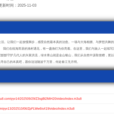
更新时间：2025-11-03
生活。让我们一起放慢脚步，感受自然最本真的治愈。一场与大海相拥、与梦想共舞的
88号# 我们在枕海而居的渔村遇见，有一盏渔灯为你亮着。在这里，我们与旅人一起续
里默默守护几代人的兴衰洪流，绿水青山就是金山银山，我们从自然中汲取馈赠，更以
》找寻自己的本真吧，愿你涟涟随波千万里，何处春江无月明。
u8.com/yyv14/202509/29/Z3sgBt2MiH20/video/index.m3u8
om/yyv13/202510/06/ZpFLWw6is419/video/index.m3u8