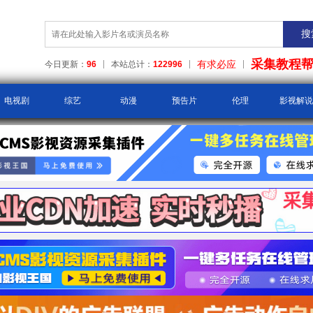
采集教程
有求必应
今日更新：
96
本站总计：
122996
电视剧
综艺
动漫
预告片
伦理
影视解说