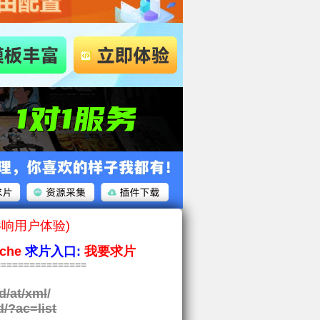
影响用户体验)
che
求片入口:
我要求片
===============
d/at/xml
/
d/?ac=list