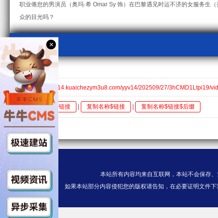
职业倦怠的男演员（奥玛·希 Omar Sy 饰）在巴黎遇见时运不济的女服务生（莎
众的目光吗？
×
视频采集
kcm3u8
HD$https://v14.kuaichezym3u8.com/yyv14/202509/27/3hCMD1Ltpi19/vi
全选
复制链接
|
复制名称$链接
|
复制名称$链接$后缀
本站所有内容均来自互联网，本站不会保存、
如果本站部分内容侵犯您的版权请告知，在必要证明文件下