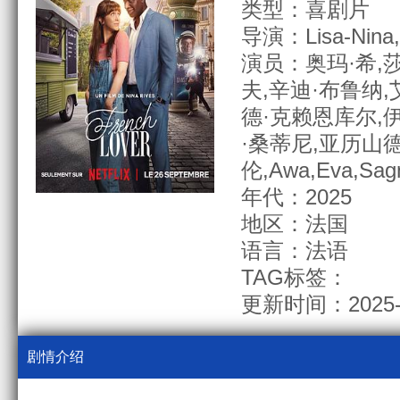
类型：喜剧片
导演：Lisa-Nina,
演员：奥玛·希,
夫,辛迪·布鲁纳,
德·克赖恩库尔,伊莎
·桑蒂尼,亚历山德
伦,Awa,Eva,Sagn
年代：2025
地区：法国
语言：法语
TAG标签：
更新时间：2025-0
剧情介绍