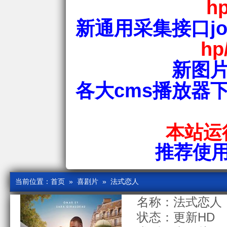
hp
新通用采集接口jos
hp
新图片
各大cms播放器
本站运行
推荐使用爱
当前位置：
首页
»
喜剧片
» 法式恋人
名称：法式恋人
状态：更新HD