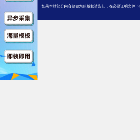
$https://v14.kuaichezym3u8.co
如果本站部分内容侵犯您的版权请告知，在必要证明文件下
ndex.m3u8
第06集
$https://v14.kuaichezym3u8.c
o/index.m3u8