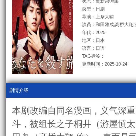
状态：更新第06集
类型：日剧
导演：上条大辅
演员：和田雅成,高桥大翔,
年代：2025
地区：日本
语言：日语
TAG标签：
更新时间：2025-10-24
剧情介绍
本剧改编自同名漫画，义气深重
斗，被组长之子桐井（游屋慎太