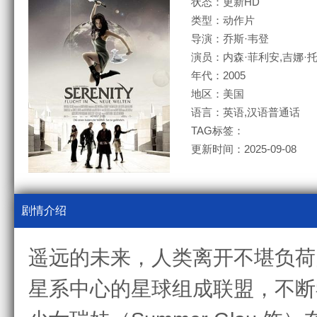
状态：更新HD
类型：动作片
导演：乔斯·韦登
演员：内森·菲利安,吉娜·托
年代：2005
地区：美国
语言：英语,汉语普通话
TAG标签：
更新时间：2025-09-08
剧情介绍
遥远的未来，人类离开不堪负荷
星系中心的星球组成联盟，不断