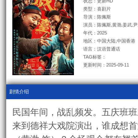
状态：更新HD
类型：喜剧片
导演：陈佩斯
演员：陈佩斯,黄渤,姜武,尹
年代：2025
地区：中国大陆,中国香港
语言：汉语普通话
TAG标签：
更新时间：2025-09-11
剧情介绍
民国年间，战乱频发。五庆班班
来到德祥大戏院演出，谁成想首