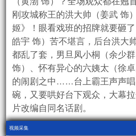
（黄渤 饰）？全场观众都在翘
刚攻城称王的洪大帅（姜武 饰
姬》！眼看戏班的招牌就要砸了
皓宇 饰）苦不堪言，后台洪大
都乱了套，男旦凤小桐（余少群
饰）、怀有异心的六姨太（徐卓
的闹剧之中……台上霸王声声唱
碗，又要哄好台下观众，大幕
片改编自同名话剧。
视频采集