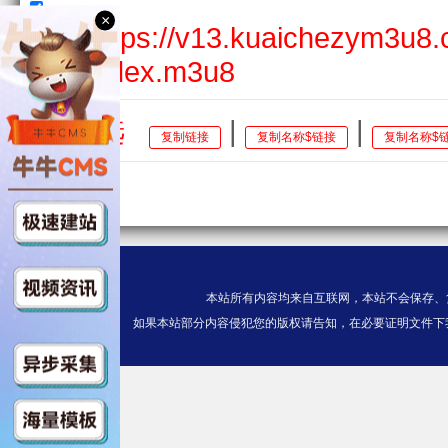
×
HD$https://v13.kuaichezym3u8
deo/index.m3u8
全选
|
|
复制链接
复制名称$链接
复制名称$
本站所有内容均来自互联网，本站不会保存、
如果本站部分内容侵犯您的版权请告知，在必要证明文件下