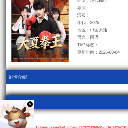
类型：现代都市
导演：
演员：
年代：2025
地区：中国大陆
语言：国语
TAG标签：
更新时间：2025-09-04
剧情介绍
视频采集
×
kcm3u8
全集$https://v13.kuaichezym3u8.com/yyv13/202509/04/GdrSVzE03y20/v