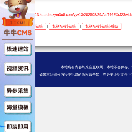
kcm3u8
HD$https://v13.kuaichezym3u8.com/yyv13/202508/29/AisT46EXrJ23/vid
全选
复制链接
|
复制名称$链接
|
复制名称$链接$后缀
本站所有内容均来自互联网，本站不会保存、
如果本站部分内容侵犯您的版权请告知，在必要证明文件下