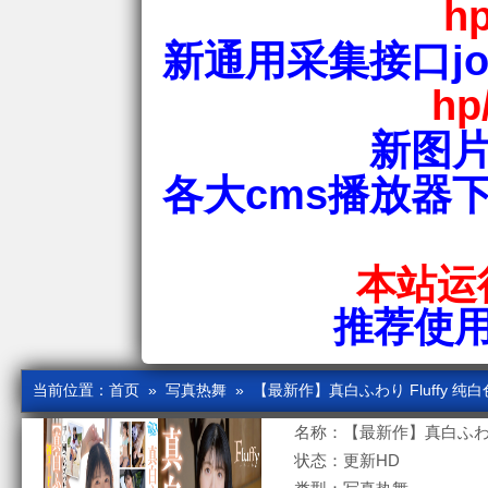
hp
新通用采集接口jos
hp
新图片
各大cms播放器
本站运行
推荐使用爱
当前位置：
首页
»
写真热舞
» 【最新作】真白ふわり Fluffy 纯
名称：【最新作】真白ふわり 
状态：更新HD