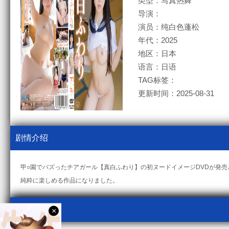
类型：写真热舞
导演：
演员：纯白色蓬松
年代：2025
地区：日本
语言：日语
TAG标签：
更新时间：2025-08-31
剧情介绍
甲○園でバズったチアガール【真白ふわり】の初ヌードイメージDVDが発売
純粋に楽しめる作品になりました。
视频采集
×