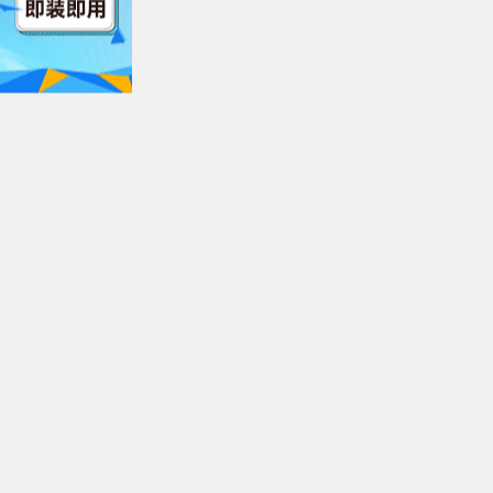
index.m3u8
第07集
$https://v13.kuaichezym3u8.co
index.m3u8
第08集
$https://v14.kuaichezym3u8.c
o/index.m3u8
第09集
$https://v14.kuaichezym3u8.c
/index.m3u8