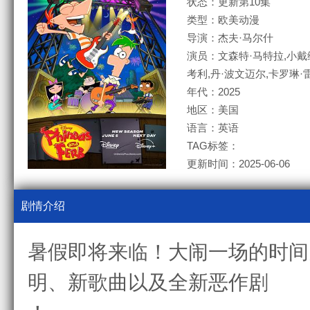
状态：更新第10集
类型：欧美动漫
导演：杰夫·马尔什
演员：文森特·马特拉,小戴维
考利,丹·波文迈尔,卡罗琳·
年代：2025
地区：美国
语言：英语
TAG标签：
更新时间：2025-06-06
剧情介绍
暑假即将来临！大闹一场的时间
明、新歌曲以及全新恶作剧 