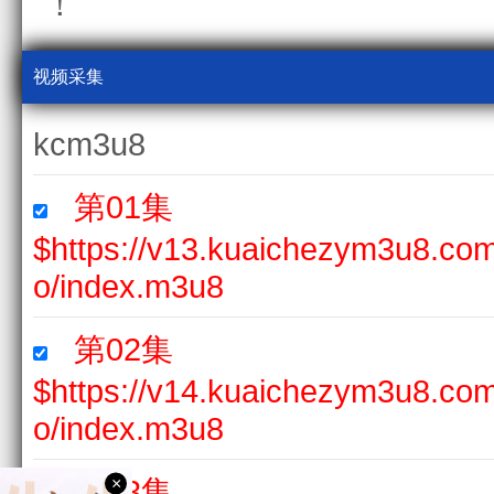
！
视频采集
kcm3u8
第01集
$https://v13.kuaichezym3u8.c
o/index.m3u8
第02集
$https://v14.kuaichezym3u8.c
o/index.m3u8
第03集
×