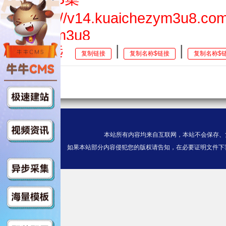
$https://v14.kuaichezym3u8.co
index.m3u8
全选
|
|
复制链接
复制名称$链接
复制名称$
第04集
$https://v13.kuaichezym3u8.co
index.m3u8
第05集
本站所有内容均来自互联网，本站不会保存、
$https://v14.kuaichezym3u8.c
如果本站部分内容侵犯您的版权请告知，在必要证明文件下
eo/index.m3u8
第06集
$https://v14.kuaichezym3u8.co