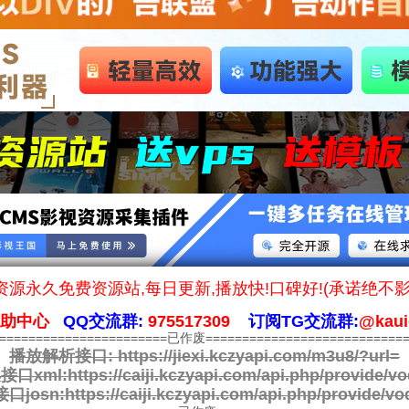
源永久免费资源站,每日更新,播放快!口碑好!(承诺绝不
帮助中心
QQ交流群:
975517309
订阅TG交流群:
@kaui
========================已作废============================
播放解析接口:
https://jiexi.kczyapi.com/m3u8/?url=
接口xml:
https://caiji.kczyapi.com/api.php/provide/vo
口josn:
https://caiji.kczyapi.com/api.php/provide/vo