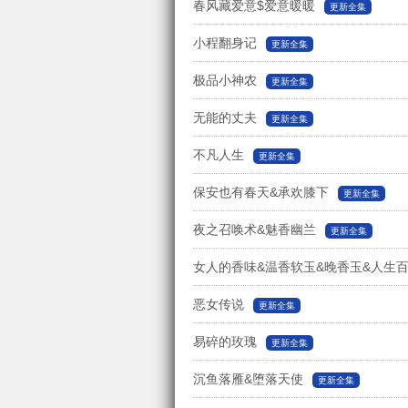
春风藏爱意$爱意暖暖
更新全集
小程翻身记
更新全集
极品小神农
更新全集
无能的丈夫
更新全集
不凡人生
更新全集
保安也有春天&承欢膝下
更新全集
夜之召唤术&魅香幽兰
更新全集
女人的香味&温香软玉&晚香玉&人生
得
恶女传说
更新全集
更新全集
易碎的玫瑰
更新全集
沉鱼落雁&堕落天使
更新全集