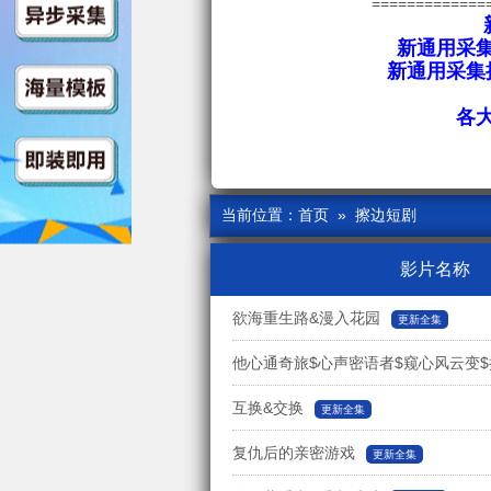
=============
新通用采集
新通用采集接
各
当前位置：
首页
» 擦边短剧
影片名称
欲海重生路&漫入花园
更新全集
他心通奇旅$心声密语者$窥心风云变$
互换&交换
更新全集
复仇后的亲密游戏
更新全集