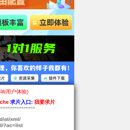
影响用户体验)
che
求片入口:
我要求片
===============
d/at/xml
/
d/?ac=list