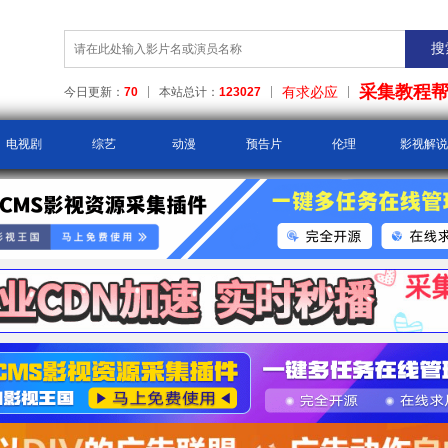
采集教程
有求必应
今日更新：
70
本站总计：
123027
电视剧
综艺
动漫
预告片
伦理
影视解说