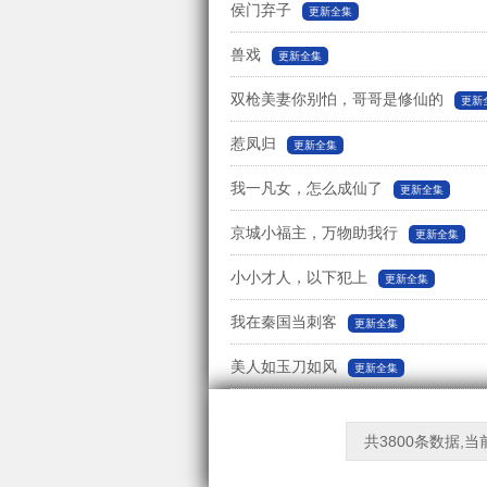
侯门弃子
更新全集
兽戏
更新全集
双枪美妻你别怕，哥哥是修仙的
更新
惹凤归
更新全集
我一凡女，怎么成仙了
更新全集
京城小福主，万物助我行
更新全集
小小才人，以下犯上
更新全集
我在秦国当刺客
更新全集
美人如玉刀如风
更新全集
共3800条数据,当前