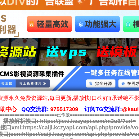
源永久免费资源站,每日更新,播放快!口碑好!(承诺绝不
帮助中心
QQ交流群:
975517309
订阅TG交流群:
@kaui
========================已作废============================
播放解析接口:
https://jiexi.kczyapi.com/m3u8/?url=
接口xml:
https://caiji.kczyapi.com/api.php/provide/vo
口josn:
https://caiji.kczyapi.com/api.php/provide/vo