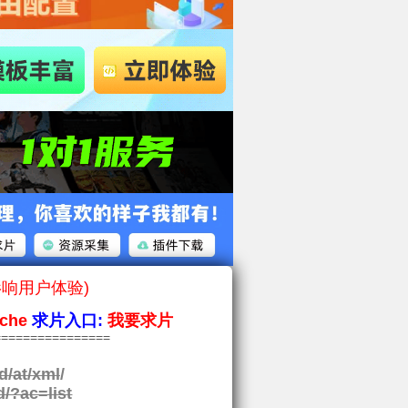
影响用户体验)
che
求片入口:
我要求片
===============
d/at/xml
/
d/?ac=list