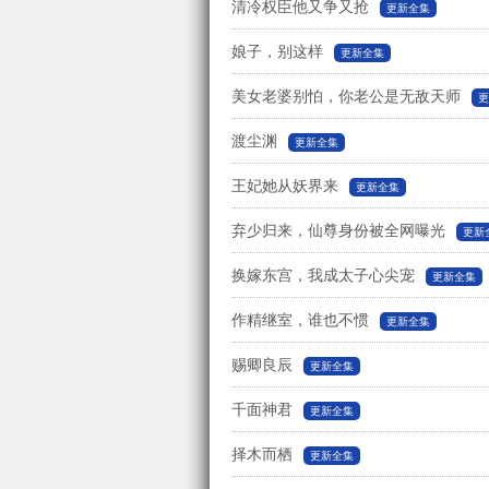
清冷权臣他又争又抢
更新全集
娘子，别这样
更新全集
美女老婆别怕，你老公是无敌天师
更
渡尘渊
更新全集
王妃她从妖界来
更新全集
弃少归来，仙尊身份被全网曝光
更新
换嫁东宫，我成太子心尖宠
更新全集
作精继室，谁也不惯
更新全集
赐卿良辰
更新全集
千面神君
更新全集
择木而栖
更新全集