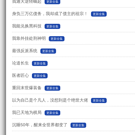
我通天逆转崛起
更新全集
身负三万亿债务，我却成了债主的祖宗！
更新全集
我能兑换黑科技
更新全集
我靠外挂处刑神明
更新全集
最强反派系统
更新全集
论道长生
更新全集
医者匠心
更新全集
重回末世爆装备
更新全集
以为自己是个凡人，没想到是个绝世大佬
更新全集
我已天地为棋局
更新全集
沉睡50年，醒来全世界都变了
更新全集