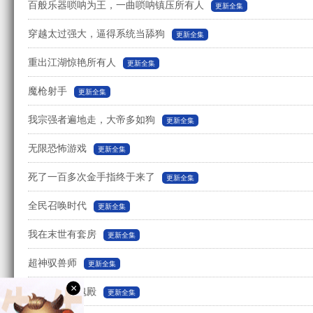
百般乐器唢呐为王，一曲唢呐镇压所有人
更新全集
穿越太过强大，逼得系统当舔狗
更新全集
重出江湖惊艳所有人
更新全集
魔枪射手
更新全集
我宗强者遍地走，大帝多如狗
更新全集
无限恐怖游戏
更新全集
死了一百多次金手指终于来了
更新全集
全民召唤时代
更新全集
我在末世有套房
更新全集
超神驭兽师
更新全集
×
我有一座英魂殿
更新全集