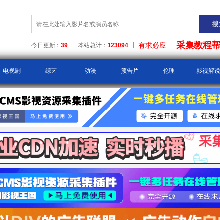
采集教程
有求必应
今日更新：
39
本站总计：
123094
电视剧
综艺
动漫
预告片
伦理
影视解说