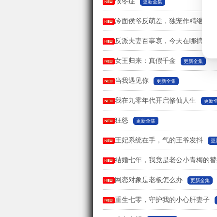
候冬症
更新全集
冷面侯爷反萌差，独宠作精继室啦
反派夫妻百事哀，今天在哪搞破坏
女王归来：真假千金
更新全集
当我遇见你
更新全集
我在九零年代开启修仙人生
更新
狂怒
更新全集
王妃系统在手，气的王爷发抖
更
结婚七年，我竟是老公小青梅的替
网恋对象是老板怎么办
更新全集
重生七零，守护我的小心肝妻子