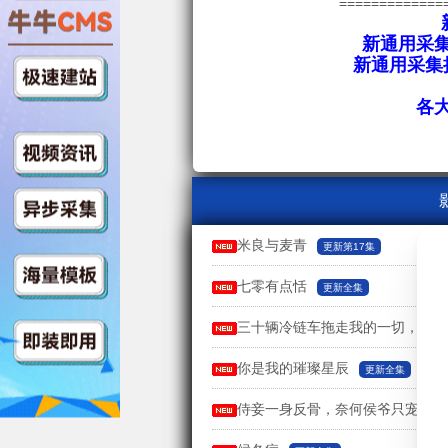
=============
新通用采集
新通用采集接
各
米良与麦青
更新第17集
七零有点恬
更新全集
三十辆冷链车拖走我的一切，他追
你是我的璀璨星辰
更新全集
侍妾一身反骨，奈何侯爷只宠长公