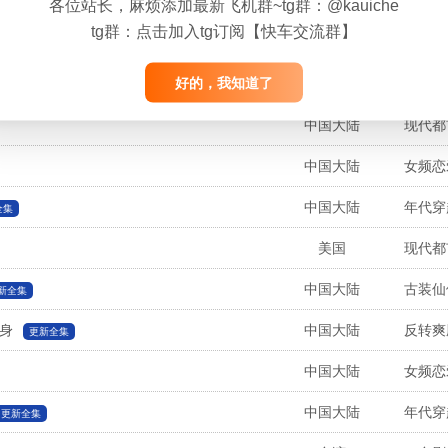
中国大陆
现代都
各位站长，麻烦添加最新飞机群~tg群：@kauiche
tg群：
点击加入tg订阅【快车交流群】
中国大陆
古装仙
更新全集
好的，我知道了
中国大陆
现代都
更新全集
中国大陆
现代都
中国大陆
女频恋
中国大陆
年代穿
全集
美国
现代都
中国大陆
古装仙
新全集
身
中国大陆
反转爽
更新全集
中国大陆
女频恋
中国大陆
年代穿
更新全集