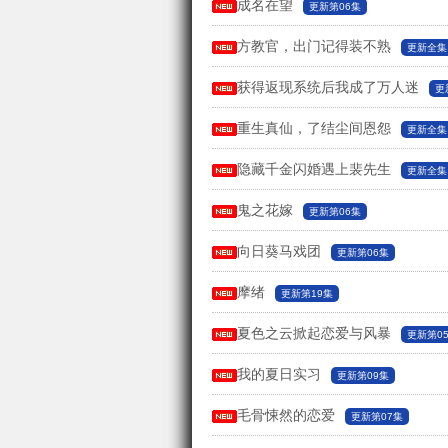
成名在望
更新第06集
方教官，出门记得装不熟
更新全集
获得返现系统后我成了万人迷
更
重生真仙，了结尘间恩怨
更新全集
隐藏千金闪婚遇上裴先生
更新全集
鬼之花嫁
更新第06集
向日葵马戏团
更新第06集
摩绪
更新第19集
夏色之云掀起恋爱与风暴
更新第0
我的夏日实习
更新第09集
毛骨悚然的恋爱
更新第07集