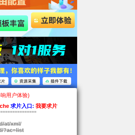
影响用户体验)
che
求片入口:
我要求片
===============
d/at/xml
/
d/?ac=list