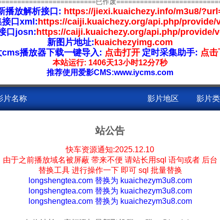
=========================已作废==========================
新播放解析接口:
https://jiexi.kuaichezy.info/m3u8/?url
接口xml:
https://caiji.kuaichezy.org/api.php/provide/
口josn:
https://caiji.kuaichezy.org/api.php/provide/
新图片地址:
kuaichezyimg.com
大cms播放器下载一键导入:
点击打开
定时采集助手:
点击
本站运行: 1406天13小时12分7秒
推荐使用爱影CMS:www.iycms.com
影片名称
影片地区
影片类
中国大陆
国产
站公告
中国大陆
年代穿
快车资源通知:2025.12.10
由于之前播放域名被屏蔽 带来不便 请站长用sql 语句或者 后台
悔莫及
中国大陆
现代都
更新全集
替换工具 进行操作一下 即可 sql 批量替换
longshengtea.com 替换为 kuaichezym3u8.com
中国大陆
女频恋
longshengtea.com 替换为 kuaichezym3u8.com
longshengtea.com 替换为 kuaichezym3u8.com
主
中国大陆
古装仙
更新全集