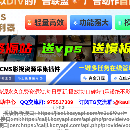
源永久免费资源站,每日更新,播放快!口碑好!(承诺绝不
帮助中心
QQ交流群:
975517309
订阅TG交流群:
@kaui
========================已作废============================
播放解析接口:
https://jiexi.kczyapi.com/m3u8/?url=
接口xml:
https://caiji.kczyapi.com/api.php/provide/vo
口josn:
https://caiji.kczyapi.com/api.php/provide/vo